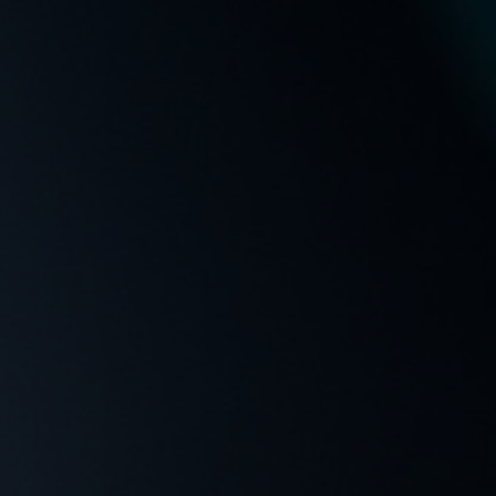
Contatti
diego.merighetti@alice.it
+39 030 2534 716
+39 335 241 709