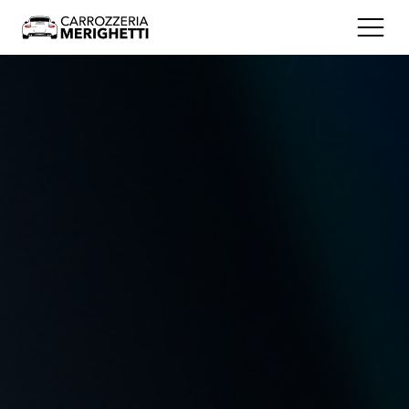
Servizi
Supporto al cliente
Certificazioni
Sostenibilità
Chi Siamo
Orari e Contatti
Dove Siamo
Via Brescia, 201 - 25075 Nave (BS)
Seguici
Facebook
Instagram