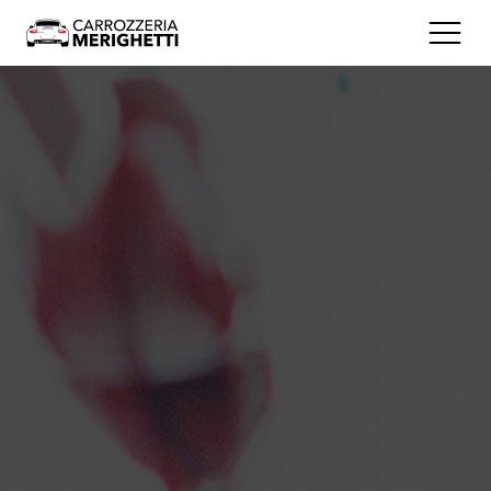
Servizi
Supporto al cliente
Certificazioni
Sostenibilità
Chi Siamo
Orari e Contatti
Dove Siamo
Via Brescia, 201 - 25075 Nave (BS)
Seguici
Facebook
Instagram